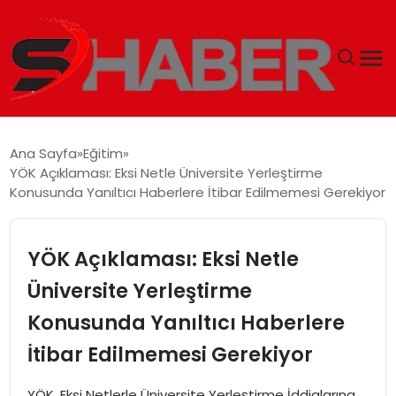
GÜNDEM
Ana Sayfa
Eğitim
YÖK Açıklaması: Eksi Netle Üniversite Yerleştirme
MAGAZIN
Konusunda Yanıltıcı Haberlere İtibar Edilmemesi Gerekiyor
TEKNOLOJI
YÖK Açıklaması: Eksi Netle
SPOR
Üniversite Yerleştirme
Konusunda Yanıltıcı Haberlere
EKONOMI
İtibar Edilmemesi Gerekiyor
SIYASET
YÖK, Eksi Netlerle Üniversite Yerleştirme İddialarına