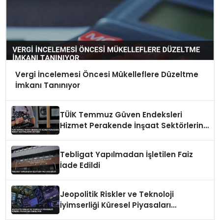
Vergi İncelemesi Öncesi Mükelleflere Düzeltme
İmkanı Tanınıyor
TÜİK Temmuz Güven Endeksleri
Hizmet Perakende İnşaat Sektörlerini
Gösterdi
Tebligat Yapılmadan İşletilen Faiz
İade Edildi
Jeopolitik Riskler ve Teknoloji
İyimserliği Küresel Piyasaları
Dengeliyor