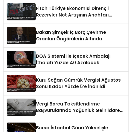
Fitch Türkiye Ekonomisi Dirençli
Rezervler Not Artışının Anahtarı
Olacak
Bakan Şimşek İç Borç Çevirme
Oranları Öngörülerin Altında
DOA Sistemi İle İçecek Ambalajı
İthalatı Yüzde 40 Azalacak
Kuru Soğan Gümrük Vergisi Ağustos
Sonu Kadar Yüzde 5’e İndirildi
Vergi Borcu Taksitlendirme
Başvurularında Yoğunluk Gelir İdaresi
Başkanlığı Verileri Ortaya Koydu
Borsa İstanbul Günü Yükselişle