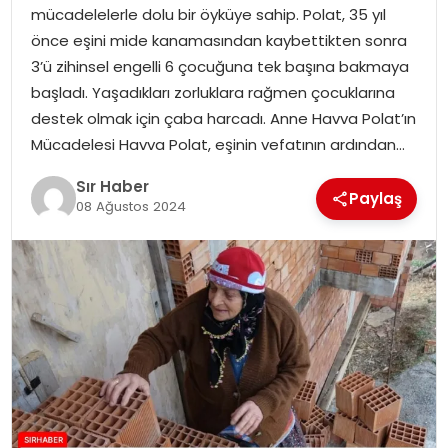
mücadelelerle dolu bir öyküye sahip. Polat, 35 yıl
EĞITIM
önce eşini mide kanamasından kaybettikten sonra
3’ü zihinsel engelli 6 çocuğuna tek başına bakmaya
YAŞAM
başladı. Yaşadıkları zorluklara rağmen çocuklarına
destek olmak için çaba harcadı. Anne Havva Polat’ın
Mücadelesi Havva Polat, eşinin vefatının ardından…
Sır Haber
Paylaş
08 Ağustos 2024