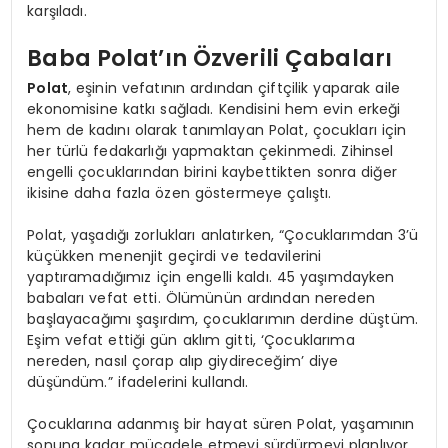
karşıladı.
Baba Polat’ın Özverili Çabaları
Polat
, eşinin vefatının ardından çiftçilik yaparak aile
ekonomisine katkı sağladı. Kendisini hem evin erkeği
hem de kadını olarak tanımlayan Polat, çocukları için
her türlü fedakarlığı yapmaktan çekinmedi. Zihinsel
engelli çocuklarından birini kaybettikten sonra diğer
ikisine daha fazla özen göstermeye çalıştı.
Polat, yaşadığı zorlukları anlatırken, “Çocuklarımdan 3’ü
küçükken menenjit geçirdi ve tedavilerini
yaptıramadığımız için engelli kaldı. 45 yaşımdayken
babaları vefat etti. Ölümünün ardından nereden
başlayacağımı şaşırdım, çocuklarımın derdine düştüm.
Eşim vefat ettiği gün aklım gitti, ‘Çocuklarıma
nereden, nasıl çorap alıp giydireceğim’ diye
düşündüm.” ifadelerini kullandı.
Çocuklarına adanmış bir hayat süren Polat, yaşamının
sonuna kadar mücadele etmeyi sürdürmeyi planlıyor