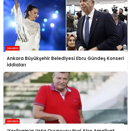
Ankara Büyükşehir Belediyesi Ebru Gündeş Konseri
İddiaları
‘Yeşilçam’ın Usta Oyuncusu Nuri Alço Ameliyat