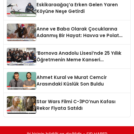
Eskikaraağaç’a Erken Gelen Yaren
Köyüne Neşe Getirdi
Anne ve Baba Olarak Çocuklarına
Adanmış Bir Hayat: Havva ve Polat
Ailesi
‘Bornova Anadolu Lisesi’nde 25 Yıllık
Öğretmenin Meme Kanseri
Mücadelesi
Ahmet Kural ve Murat Cemcir
Arasındaki Küslük Son Buldu
Star Wars Filmi C-3PO’nun Kafası
Rekor Fiyata Satıldı
iki kişinin bildiği sır değildir - SIR HABER