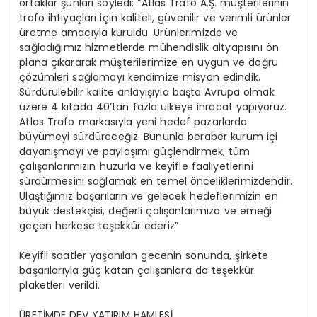
ortaklar şunları söyledi: “Atlas Trafo A.Ş. müşterilerinin
trafo ihtiyaçları için kaliteli, güvenilir ve verimli ürünler
üretme amacıyla kuruldu. Ürünlerimizde ve
sağladığımız hizmetlerde mühendislik altyapısını ön
plana çıkararak müşterilerimize en uygun ve doğru
çözümleri sağlamayı kendimize misyon edindik.
Sürdürülebilir kalite anlayışıyla başta Avrupa olmak
üzere 4 kıtada 40’tan fazla ülkeye ihracat yapıyoruz.
Atlas Trafo markasıyla yeni hedef pazarlarda
büyümeyi sürdüreceğiz. Bununla beraber kurum içi
dayanışmayı ve paylaşımı güçlendirmek, tüm
çalışanlarımızın huzurla ve keyifle faaliyetlerini
sürdürmesini sağlamak en temel önceliklerimizdendir.
Ulaştığımız başarıların ve gelecek hedeflerimizin en
büyük destekçisi, değerli çalışanlarımıza ve emeği
geçen herkese teşekkür ederiz”
Keyifli saatler yaşanılan gecenin sonunda, şirkete
başarılarıyla güç katan çalışanlara da teşekkür
plaketleri verildi.
ÜRETİMDE DEV YATIRIM HAMLESİ