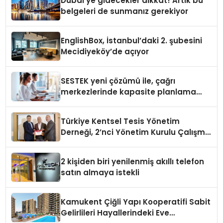
Dubai’ye gidecekler dikkat! Artık bu
belgeleri de sunmanız gerekiyor
EnglishBox, İstanbul’daki 2. şubesini
Mecidiyeköy’de açıyor
SESTEK yeni çözümü ile, çağrı
merkezlerinde kapasite planlama
verimliliğini 4 kat artırıyor
Türkiye Kentsel Tesis Yönetim
Derneği, 2’nci Yönetim Kurulu Çalışma
Kampı düzenlendi
2 kişiden biri yenilenmiş akıllı telefon
satın almaya istekli
Kamukent Çiğli Yapı Kooperatifi Sabit
Gelirlileri Hayallerindeki Eve