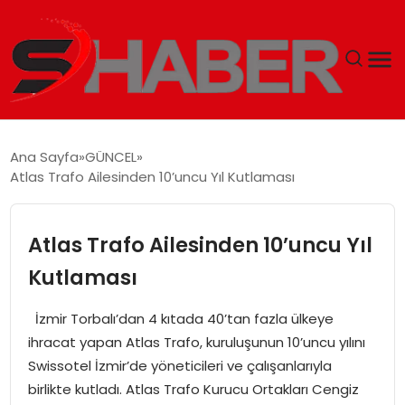
GÜNDEM
Ana Sayfa
GÜNCEL
Atlas Trafo Ailesinden 10’uncu Yıl Kutlaması
MAGAZIN
TEKNOLOJI
Atlas Trafo Ailesinden 10’uncu Yıl
Kutlaması
SPOR
İzmir Torbalı’dan 4 kıtada 40’tan fazla ülkeye
EKONOMI
ihracat yapan Atlas Trafo, kuruluşunun 10’uncu yılını
Swissotel İzmir’de yöneticileri ve çalışanlarıyla
SIYASET
birlikte kutladı. Atlas Trafo Kurucu Ortakları Cengiz