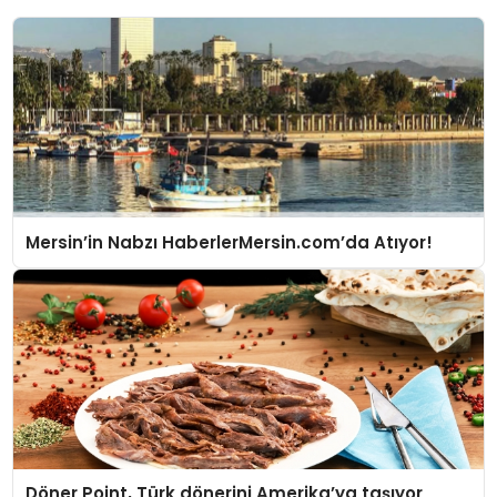
Mersin’in Nabzı HaberlerMersin.com’da Atıyor!
Döner Point, Türk dönerini Amerika’ya taşıyor