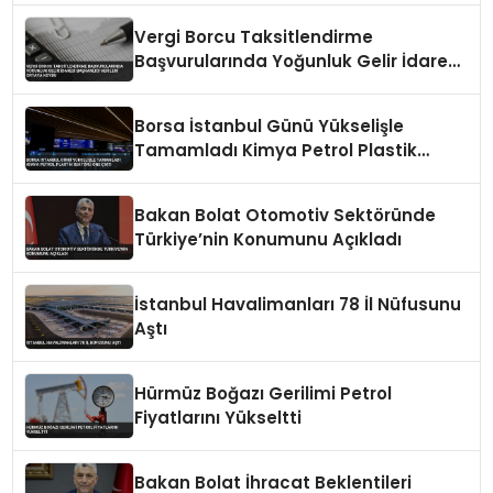
Vergi Borcu Taksitlendirme
Başvurularında Yoğunluk Gelir İdaresi
Başkanlığı Verileri Ortaya Koydu
Borsa İstanbul Günü Yükselişle
Tamamladı Kimya Petrol Plastik
Sektörü Öne Çıktı
Bakan Bolat Otomotiv Sektöründe
Türkiye’nin Konumunu Açıkladı
İstanbul Havalimanları 78 İl Nüfusunu
Aştı
Hürmüz Boğazı Gerilimi Petrol
Fiyatlarını Yükseltti
Bakan Bolat İhracat Beklentileri