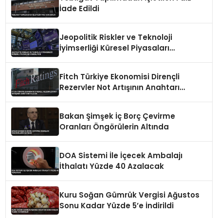
İade Edildi
Jeopolitik Riskler ve Teknoloji
İyimserliği Küresel Piyasaları
Dengeliyor
Fitch Türkiye Ekonomisi Dirençli
Rezervler Not Artışının Anahtarı
Olacak
Bakan Şimşek İç Borç Çevirme
Oranları Öngörülerin Altında
DOA Sistemi İle İçecek Ambalajı
İthalatı Yüzde 40 Azalacak
Kuru Soğan Gümrük Vergisi Ağustos
Sonu Kadar Yüzde 5’e İndirildi