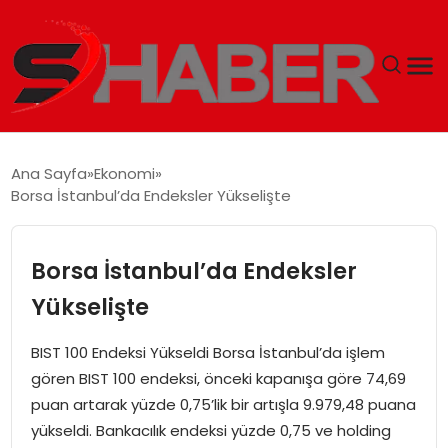
GÜNDEM
Ana Sayfa
Ekonomi
Borsa İstanbul’da Endeksler Yükselişte
MAGAZIN
TEKNOLOJI
Borsa İstanbul’da Endeksler
Yükselişte
SPOR
BIST 100 Endeksi Yükseldi Borsa İstanbul’da işlem
EKONOMI
gören BIST 100 endeksi, önceki kapanışa göre 74,69
puan artarak yüzde 0,75’lik bir artışla 9.979,48 puana
SIYASET
yükseldi. Bankacılık endeksi yüzde 0,75 ve holding