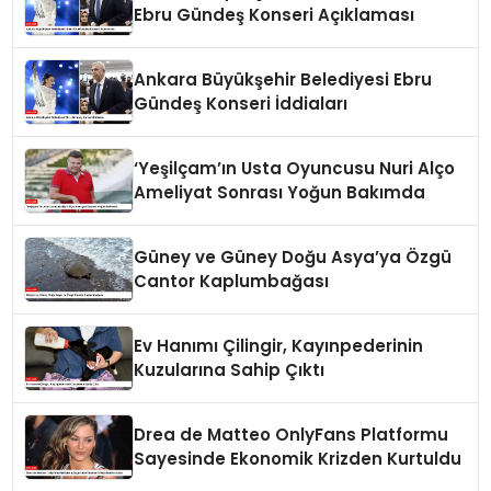
Ebru Gündeş Konseri Açıklaması
Ankara Büyükşehir Belediyesi Ebru
Gündeş Konseri İddiaları
‘Yeşilçam’ın Usta Oyuncusu Nuri Alço
Ameliyat Sonrası Yoğun Bakımda
Güney ve Güney Doğu Asya’ya Özgü
Cantor Kaplumbağası
Ev Hanımı Çilingir, Kayınpederinin
Kuzularına Sahip Çıktı
Drea de Matteo OnlyFans Platformu
Sayesinde Ekonomik Krizden Kurtuldu