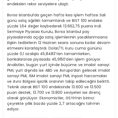
endeksleri rekor seviyelere ulaştı.
Borsa İstanbul’da geçen hafta kısa işlem haftası Salı
günü satış ağırlıklı tamamlandı ve BIST 100 endeksi
yüzde 1,64 değer kaybederek 13.662,75 puana indi.
Sermaye Piyasası Kurulu, Borsa İstanbul pay
piyasalarında açığa satış işlemlerinin yasaklanmasına
ilişkin tedbirlerin 12 Haziran seans sonuna kadar devam
etmesini kararlaştırdı. Dolar/TL kuru cuma gününü
yüzde 0,1 azalışla 45,8483’ten tamamlarken,
bankalararası piyasada 45,9150’den işlem görüyor.
Analistler, bugün yurt içinde büyüme ve imalat sanayi
PMI, yurt dışında ise ABD ve Avrupa’dan gelecek imalat
sanayi PMI, ISM imalat sanayi PMI, inşaat harcamaları
ve Avro Bölgesi işsizlik oranının takip edileceğini belirtti.
Teknik olarak BIST 100 endeksinde 13.600 ve 13.500
puan destek, 13.700 ve 13.800 seviyeleri ise direnç
olarak görülüyor. Ekonomistler, GSYH’nin birinci
çeyrekte yıllık bazda yüzde 2,7 artacağını tahmin
ediyor.