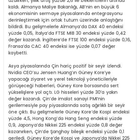
azalırken, yıllık artış yüzde 2,6 ile beklentilerin altında
kaldı. Almanya Maliye Bakanlığı, AB’nin en büyük 6
ekonomisinin sermaye piyasalarında entegrasyonu
derinleştirmek için ortak tutum üzerinde anlaştığını
bildirdi. Bu gelişmelerle Almanya’da DAX 40 endeksi
yüzde 0,05, İtalya’da FTSE MIB 30 endeksi yüzde 0,42
değer kazandı. İngiltere’de FTSE 100 endeksi yüzde 0,16,
Fransa’da CAC 40 endeksi ise yüzde 0,07 değer
kaybetti.
Asya piyasalarında Çin hariç pozitif bir seyir izlendi.
Nvidia CEO’su Jensen Huang’ın Güney Kore’ye
yapacağı ziyaret ve yerel teknoloji yöneticileriyle
görüşeceği haberleri, Güney Kore borsasında sert
yükselişlere yol açtı. LG hisseleri yüzde 30’a yakın
değer kazandı. Çin’de imalat sanayi PMI’nin
gerilemesiyle pay piyasalarında satış ağırlıklı bir seyir
öne çıktı. Bu gelişmelerle Güney Kore’de Kospi endeksi
yüzde 4,5, Hong Kong’da Hang Seng endeksi yüzde
0,9, Japonya’da Nikkei 225 endeksi yüzde 0,8 değer
kazanırken, Çin’de Şanghay bileşik endeksi yüzde 0,1
geriledi. Güney Kore’de Kospi ve Japonya’da Nikkei 225