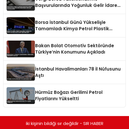
Başvurularında Yoğunluk Gelir İdaresi
Başkanlığı Verileri Ortaya Koydu
Borsa İstanbul Günü Yükselişle
Tamamladı Kimya Petrol Plastik
Sektörü Öne Çıktı
Bakan Bolat Otomotiv Sektöründe
Türkiye’nin Konumunu Açıkladı
İstanbul Havalimanları 78 İl Nüfusunu
Aştı
Hürmüz Boğazı Gerilimi Petrol
Fiyatlarını Yükseltti
iki kişinin bildiği sır değildir - SIR HABER