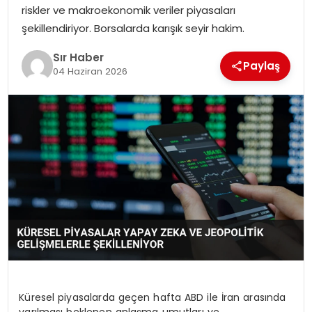
riskler ve makroekonomik veriler piyasaları
EĞITIM
şekillendiriyor. Borsalarda karışık seyir hakim.
YAŞAM
Sır Haber
Paylaş
04 Haziran 2026
Küresel piyasalarda geçen hafta ABD ile İran arasında
varılması beklenen anlaşma umutları ve