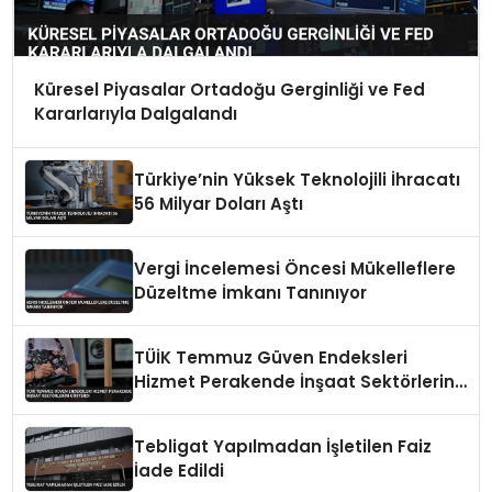
Küresel Piyasalar Ortadoğu Gerginliği ve Fed
Kararlarıyla Dalgalandı
Türkiye’nin Yüksek Teknolojili İhracatı
56 Milyar Doları Aştı
Vergi İncelemesi Öncesi Mükelleflere
Düzeltme İmkanı Tanınıyor
TÜİK Temmuz Güven Endeksleri
Hizmet Perakende İnşaat Sektörlerini
Gösterdi
Tebligat Yapılmadan İşletilen Faiz
İade Edildi