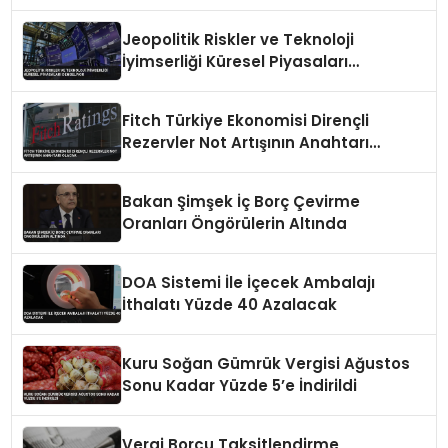
Jeopolitik Riskler ve Teknoloji
İyimserliği Küresel Piyasaları
Dengeliyor
Fitch Türkiye Ekonomisi Dirençli
Rezervler Not Artışının Anahtarı
Olacak
Bakan Şimşek İç Borç Çevirme
Oranları Öngörülerin Altında
DOA Sistemi İle İçecek Ambalajı
İthalatı Yüzde 40 Azalacak
Kuru Soğan Gümrük Vergisi Ağustos
Sonu Kadar Yüzde 5’e İndirildi
Vergi Borcu Taksitlendirme