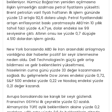
bekleniyor. Hürmüz Boğazı’nın yeniden açılmasına
ilişkin iyimserliğin azalması petrol fiyatlarını yükseltti.
Brent petrolün varil fiyatı haftanın ilk işlem gününde
yüzde 1,3 artışla 92,6 dolara ulaştı. Petrol fiyatlarındaki
artışın enflasyonist baskı yaratmasıyla ABD’nin 10 yıllık
tahvil faizi yüzde 4,47’ye, dolar endeksi ise 99
seviyesine çıktı. Altının onsu ise yüzde 0,7 düşüşle
4.510 dolardan işlem gördü.
New York borsasında ABD ile İran arasındaki anlaşmaya
varıldığına dair haberler pozitif bir seyir izlenmesine
neden oldu. Dell Technologies’in güçlü gelir artışı
bildirmesi ve gelir beklentilerini yükseltmesi,
hisselerinin cuma günü yüzde 33 değer kazanmasını
sağladı. Bu gelişmelerle Dow Jones endeksi yüzde 0,72,
S&P 500 endeksi yüzde 0,22 ve Nasdaq endeksi yüzde
0,21 değer kazandı.
Avrupa borsalarında ise karışık bir seyir gözlendi.
Fransa’nın GSYH’si ilk çeyrekte yüzde 0,1 azaldı.
Almanya’da TÜFE aylık beklentilerin aksine yüzde 0,2