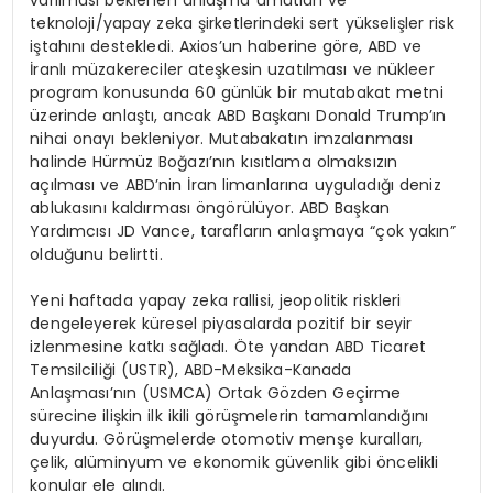
teknoloji/yapay zeka şirketlerindeki sert yükselişler risk
iştahını destekledi. Axios’un haberine göre, ABD ve
İranlı müzakereciler ateşkesin uzatılması ve nükleer
program konusunda 60 günlük bir mutabakat metni
üzerinde anlaştı, ancak ABD Başkanı Donald Trump’ın
nihai onayı bekleniyor. Mutabakatın imzalanması
halinde Hürmüz Boğazı’nın kısıtlama olmaksızın
açılması ve ABD’nin İran limanlarına uyguladığı deniz
ablukasını kaldırması öngörülüyor. ABD Başkan
Yardımcısı JD Vance, tarafların anlaşmaya “çok yakın”
olduğunu belirtti.
Yeni haftada yapay zeka rallisi, jeopolitik riskleri
dengeleyerek küresel piyasalarda pozitif bir seyir
izlenmesine katkı sağladı. Öte yandan ABD Ticaret
Temsilciliği (USTR), ABD-Meksika-Kanada
Anlaşması’nın (USMCA) Ortak Gözden Geçirme
sürecine ilişkin ilk ikili görüşmelerin tamamlandığını
duyurdu. Görüşmelerde otomotiv menşe kuralları,
çelik, alüminyum ve ekonomik güvenlik gibi öncelikli
konular ele alındı.