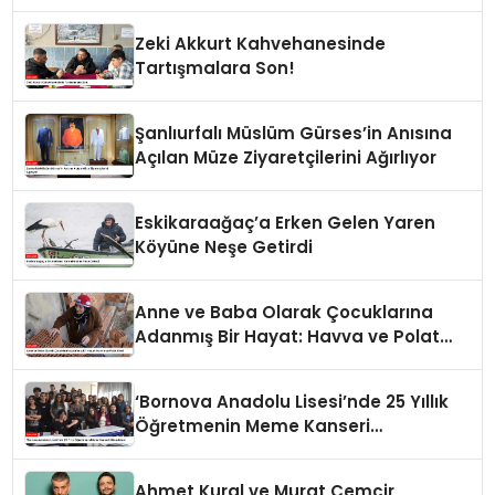
Zeki Akkurt Kahvehanesinde
Tartışmalara Son!
Şanlıurfalı Müslüm Gürses’in Anısına
Açılan Müze Ziyaretçilerini Ağırlıyor
Eskikaraağaç’a Erken Gelen Yaren
Köyüne Neşe Getirdi
Anne ve Baba Olarak Çocuklarına
Adanmış Bir Hayat: Havva ve Polat
Ailesi
‘Bornova Anadolu Lisesi’nde 25 Yıllık
Öğretmenin Meme Kanseri
Mücadelesi
Ahmet Kural ve Murat Cemcir