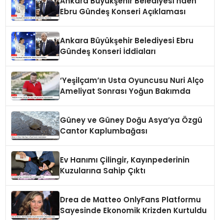
Ankara Büyükşehir Belediyesi’nden
Ebru Gündeş Konseri Açıklaması
Ankara Büyükşehir Belediyesi Ebru
Gündeş Konseri İddiaları
‘Yeşilçam’ın Usta Oyuncusu Nuri Alço
Ameliyat Sonrası Yoğun Bakımda
Güney ve Güney Doğu Asya’ya Özgü
Cantor Kaplumbağası
Ev Hanımı Çilingir, Kayınpederinin
Kuzularına Sahip Çıktı
Drea de Matteo OnlyFans Platformu
Sayesinde Ekonomik Krizden Kurtuldu