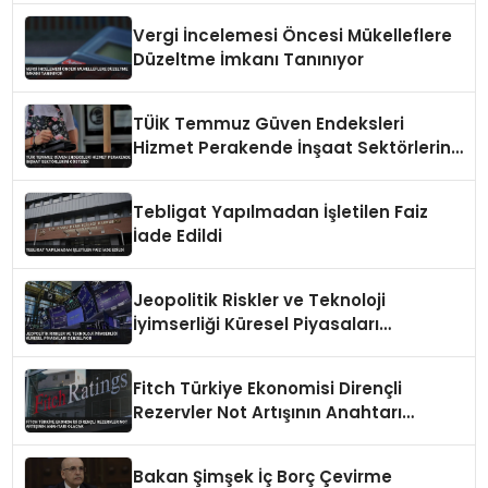
Vergi İncelemesi Öncesi Mükelleflere
Düzeltme İmkanı Tanınıyor
TÜİK Temmuz Güven Endeksleri
Hizmet Perakende İnşaat Sektörlerini
Gösterdi
Tebligat Yapılmadan İşletilen Faiz
İade Edildi
Jeopolitik Riskler ve Teknoloji
İyimserliği Küresel Piyasaları
Dengeliyor
Fitch Türkiye Ekonomisi Dirençli
Rezervler Not Artışının Anahtarı
Olacak
Bakan Şimşek İç Borç Çevirme