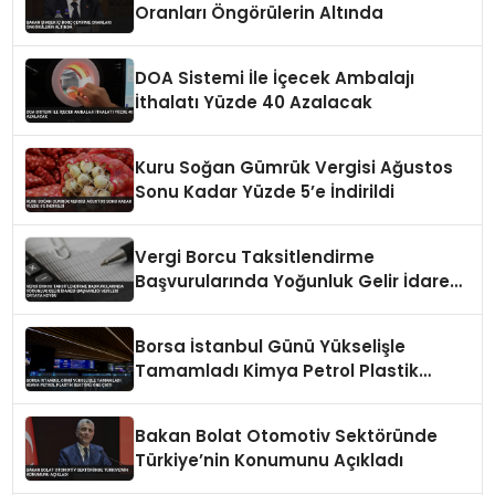
Oranları Öngörülerin Altında
DOA Sistemi İle İçecek Ambalajı
İthalatı Yüzde 40 Azalacak
Kuru Soğan Gümrük Vergisi Ağustos
Sonu Kadar Yüzde 5’e İndirildi
Vergi Borcu Taksitlendirme
Başvurularında Yoğunluk Gelir İdaresi
Başkanlığı Verileri Ortaya Koydu
Borsa İstanbul Günü Yükselişle
Tamamladı Kimya Petrol Plastik
Sektörü Öne Çıktı
Bakan Bolat Otomotiv Sektöründe
Türkiye’nin Konumunu Açıkladı