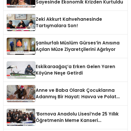
Sayesinde Ekonomik Krizden Kurtuldu
Zeki Akkurt Kahvehanesinde
Tartışmalara Son!
Şanlıurfalı Müslüm Gürses’in Anısına
Açılan Müze Ziyaretçilerini Ağırlıyor
Eskikaraağaç’a Erken Gelen Yaren
Köyüne Neşe Getirdi
Anne ve Baba Olarak Çocuklarına
Adanmış Bir Hayat: Havva ve Polat
Ailesi
‘Bornova Anadolu Lisesi’nde 25 Yıllık
Öğretmenin Meme Kanseri
Mücadelesi