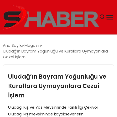
GÜNDEM
Ana Sayfa
Magazin
Uludağ’ın Bayram Yoğunluğu ve Kurallara Uymayanlara
MAGAZIN
Cezai İşlem
TEKNOLOJI
Uludağ’ın Bayram Yoğunluğu ve
SPOR
Kurallara Uymayanlara Cezai
İşlem
EKONOMI
Uludağ, Kış ve Yaz Mevsiminde Farklı İlgi Çekiyor
SIYASET
Uludağ, kış mevsiminde kayakseverlerin