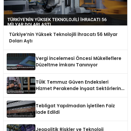
Türkiye’nin Yüksek Teknolojili İhracatı 56 Milyar
Doları Aştı
Vergi İncelemesi Öncesi Mükelleflere
Düzeltme İmkanı Tanınıyor
TÜİK Temmuz Güven Endeksleri
Hizmet Perakende İnşaat Sektörlerini
Gösterdi
Tebligat Yapılmadan İşletilen Faiz
İade Edildi
Jeopolitik Riskler ve Teknoloji