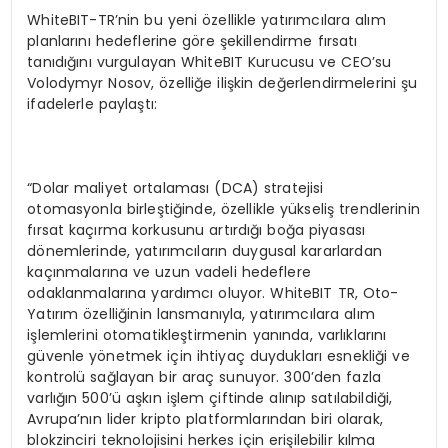
WhiteBIT-TR’nin bu yeni özellikle yatırımcılara alım
planlarını hedeflerine göre şekillendirme fırsatı
tanıdığını vurgulayan WhiteBIT Kurucusu ve CEO’su
Volodymyr Nosov, özelliğe ilişkin değerlendirmelerini şu
ifadelerle paylaştı:
“Dolar maliyet ortalaması (DCA) stratejisi
otomasyonla birleştiğinde, özellikle yükseliş trendlerinin
fırsat kaçırma korkusunu artırdığı boğa piyasası
dönemlerinde, yatırımcıların duygusal kararlardan
kaçınmalarına ve uzun vadeli hedeflere
odaklanmalarına yardımcı oluyor. WhiteBIT TR, Oto-
Yatırım özelliğinin lansmanıyla, yatırımcılara alım
işlemlerini otomatikleştirmenin yanında, varlıklarını
güvenle yönetmek için ihtiyaç duydukları esnekliği ve
kontrolü sağlayan bir araç sunuyor. 300’den fazla
varlığın 500’ü aşkın işlem çiftinde alınıp satılabildiği,
Avrupa’nın lider kripto platformlarından biri olarak,
blokzinciri teknolojisini herkes için erişilebilir kılma