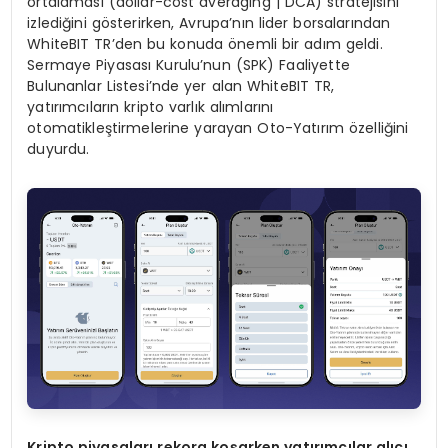
ortalaması (dollar-cost averaging | DCA) stratejisini
izlediğini gösterirken, Avrupa’nın lider borsalarından
WhiteBIT TR’den bu konuda önemli bir adım geldi.
Sermaye Piyasası Kurulu’nun (SPK) Faaliyette
Bulunanlar Listesi’nde yer alan WhiteBIT TR,
yatırımcıların kripto varlık alımlarını
otomatikleştirmelerine yarayan Oto-Yatırım özelliğini
duyurdu.
Kripto piyasaları rekora koşarken yatırımcılar alıcı