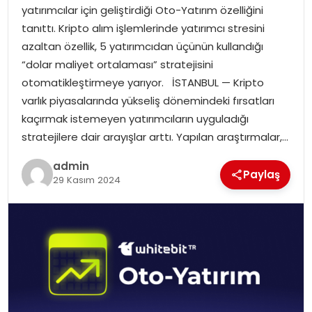
yatırımcılar için geliştirdiği Oto-Yatırım özelliğini
EĞITIM
tanıttı. Kripto alım işlemlerinde yatırımcı stresini
azaltan özellik, 5 yatırımcıdan üçünün kullandığı
YAŞAM
“dolar maliyet ortalaması” stratejisini
otomatikleştirmeye yarıyor. İSTANBUL — Kripto
varlık piyasalarında yükseliş dönemindeki fırsatları
kaçırmak istemeyen yatırımcıların uyguladığı
stratejilere dair arayışlar arttı. Yapılan araştırmalar,…
admin
Paylaş
29 Kasım 2024