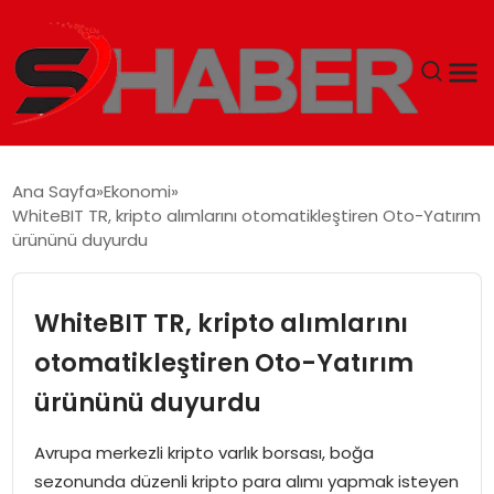
GÜNDEM
Ana Sayfa
Ekonomi
WhiteBIT TR, kripto alımlarını otomatikleştiren Oto-Yatırım
MAGAZIN
ürününü duyurdu
TEKNOLOJI
WhiteBIT TR, kripto alımlarını
SPOR
otomatikleştiren Oto-Yatırım
ürününü duyurdu
EKONOMI
Avrupa merkezli kripto varlık borsası, boğa
SIYASET
sezonunda düzenli kripto para alımı yapmak isteyen