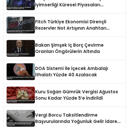
İyimserliği Küresel Piyasaları
Dengeliyor
Fitch Türkiye Ekonomisi Dirençli
Rezervler Not Artışının Anahtarı
Olacak
Bakan Şimşek İç Borç Çevirme
Oranları Öngörülerin Altında
DOA Sistemi İle İçecek Ambalajı
İthalatı Yüzde 40 Azalacak
Kuru Soğan Gümrük Vergisi Ağustos
Sonu Kadar Yüzde 5’e İndirildi
Vergi Borcu Taksitlendirme
Başvurularında Yoğunluk Gelir İdaresi
Başkanlığı Verileri Ortaya Koydu