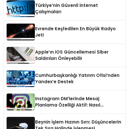
Türkiye’nin Güvenli İnternet
Çalışmaları
Evrende Keşfedilen En Büyük Radyo
Jeti
Apple’ın iOS Güncellemesi Siber
Saldırıları Önleyebilir
Cumhurbaşkanlığı Yatırım Ofisi’nden
Yandex’e Destek
Instagram DM’lerinde Mesaj
Planlama Özelliği Aktif: Nasıl
Kullanılır?
Beynin İşlem Hızının Sırrı: Düşüncelerin
Tek Sıra Halinde İşlenmesi