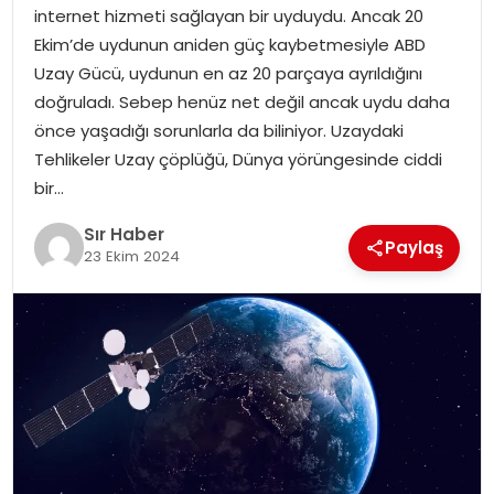
internet hizmeti sağlayan bir uyduydu. Ancak 20
EĞITIM
Ekim’de uydunun aniden güç kaybetmesiyle ABD
Uzay Gücü, uydunun en az 20 parçaya ayrıldığını
YAŞAM
doğruladı. Sebep henüz net değil ancak uydu daha
önce yaşadığı sorunlarla da biliniyor. Uzaydaki
Tehlikeler Uzay çöplüğü, Dünya yörüngesinde ciddi
bir…
Sır Haber
Paylaş
23 Ekim 2024