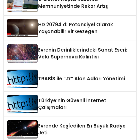
Memnuniyetinde Rekor Artış
HD 20794 d: Potansiyel Olarak
Yaşanabilir Bir Gezegen
Evrenin Derinliklerindeki Sanat Eseri:
Vela Süpernova Kalıntısı
TRABİS ile “.tr” Alan Adları Yönetimi
Türkiye’nin Güvenli İnternet
Çalışmaları
Evrende Keşfedilen En Büyük Radyo
Jeti